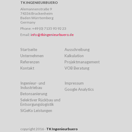
TK INGENIEURBUERO
Alemannenstraße 9
74336 Brackenheim
Baden Würrtemberg
Germany
Phone:
+49 (0) 7135 93 92 23
Email:
info @ tkingenieurbuero.de
Startseite
Ausschreibung
Unternehmen
Kalkulation
Referenzen
Projektmanagement
Kontakt
VOB Beratung
Ingenieur- und
Impressum
Industriebau
Google Analytics
Betonsanierung
Selektiver Rückbau und
Entsorgungslogistik
SiGeKo Leistungen
copyright 2016 -
TK Ingenieurbuero